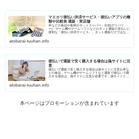
マエカリ後払い決済サービス・後払いアプリの種
類や比較表 通販・実店舗
米などの食品や食材のネットスーパー・出前(デリバリ
ー)・ゲーム機やゲームソフトなどのネット通販の支払いに
便利な「後払い決済サービス」。ネット通販だけではな
く、リアル店舗の支払いでも活用できる「後払いアプ
リ」。さまざまな後払いサービスがあるの...
atobarai-tuuhan.info
後払いで通販で安く購入する場合は偽サイトに注
意
後払いで通販で安く購入する場合は偽サイトに注意お米な
どの食品、ゲーム機やゲームソフトなど通販で後払いで購
入する場合は、偽サイトに注意が必要です。偽サイトと
は、本物のサイトのURLや会社概要を似せている、また
は、本物と見分けがつきにくいサイト...
atobarai-tuuhan.info
本ページはプロモーションが含まれています