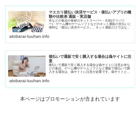
マエカリ後払い決済サービス・後払いアプリの種
類や比較表 通販・実店舗
米などの食品や食材のネットスーパー・出前(デリバリ
ー)・ゲーム機やゲームソフトなどのネット通販の支払いに
便利な「後払い決済サービス」。ネット通販だけではな
く、リアル店舗の支払いでも活用できる「後払いアプ
リ」。さまざまな後払いサービスがあるの...
atobarai-tuuhan.info
後払いで通販で安く購入する場合は偽サイトに注
意
後払いで通販で安く購入する場合は偽サイトに注意お米な
どの食品、ゲーム機やゲームソフトなど通販で後払いで購
入する場合は、偽サイトに注意が必要です。偽サイトと
は、本物のサイトのURLや会社概要を似せている、また
は、本物と見分けがつきにくいサイト...
atobarai-tuuhan.info
本ページはプロモーションが含まれています