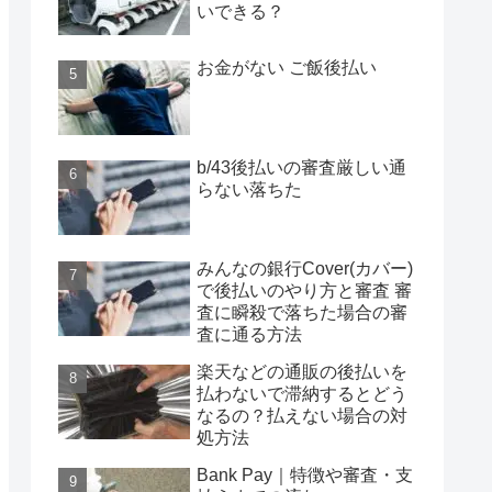
いできる？
お金がない ご飯後払い
b/43後払いの審査厳しい通
らない落ちた
みんなの銀行Cover(カバー)
で後払いのやり方と審査 審
査に瞬殺で落ちた場合の審
査に通る方法
楽天などの通販の後払いを
払わないで滞納するとどう
なるの？払えない場合の対
処方法
Bank Pay｜特徴や審査・支