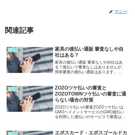
マニー
関連記事
家具の後払い通販 審査なしや自
後払い
社はある？
家具の後払い通販 審査なしや自社はあ
る？後払いで審査なしはありませんが、
簡単審査の後払い通販はあります。
Amazon支払い方法・クレジットカード・
デビットカード・代金引換・後払い (ペイ
ディ)・コンビニ払い・ATM払い・ネット
ZOZOツケ払いの審査と
後払い
バンキング払い...
ZOZOTOWNツケ払いの審査に通
らない場合の対策
ZOZOツケ払いの審査ZOZOツケ払いは
GMOペイメントサービスのGMO後払い
を利用した後払いのサービスで審査は
ZOZOTOWNではなくGMOペイメントサ
ービスが審査します。ZOZOツケ払いの
審査はcicの信用情報を利用しない簡単な
エポスカード・エポスゴールドカ
後払い