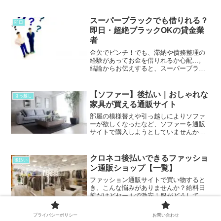
かないと「商品が届かない」など不安が
生まれてしまいます。カラコンぴあの後
払いの流れについて、詳しく解説しま
スーパーブラックでも借りれる？
即日
す！
即日・超絶ブラックOKの貸金業
者
金欠でピンチ！でも、滞納や債務整理の
経験があってお金を借りれるか心配...。
結論からお伝えすると、スーパーブラッ
ク・超絶ブラックでも借りれる可能性が
あります。今回は、即日スーパーブラッ
クでも借りれるのか。どんな状況の人が
【ソファー】後払い｜おしゃれな
引っ越し
超絶ブラックに当たる...
家具が買える通販サイト
部屋の模様替えや引っ越しによりソファ
ーが欲しくなったなど、ソファーを通販
サイトで購入しようとしていませんか？
大きさや素材・形状にもよりますが、ソ
ファーは安くても1万円前後。高ければ10
万円以上もするので、お金面で購入する
クロネコ後払いできるファッショ
後払い
べきか悩んでしまいま...
ン通販ショップ【一覧】
ファッション通販サイトで買い物すると
き、こんな悩みがありませんか？給料日
前だけどセールで激安！服がどうしても
欲しい初めて利用する通販ショップ。ク
レジットカードで買い物が不安手元にお
プライバシーポリシー
お問い合わせ
金がないけど購入したい、クレカ払いが