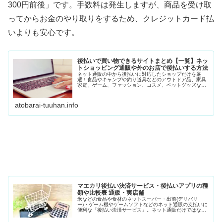
300円前後」です。手数料は発生しますが、商品を受け取
ってからお金のやり取りをするため、クレジットカード払
いよりも安心です。
後払いで買い物できるサイトまとめ【一覧】ネッ
トショッピング通販や外のお店で後払いする方法
ネット通販の中から後払いに対応したショップだけを厳
選！食品やキャンプや釣り道具などのアウトドア品、家具
家電、ゲーム、ファッション、コスメ、ペットグッズなど
さまざまなショップを紹介しています。
atobarai-tuuhan.info
マエカリ後払い決済サービス・後払いアプリの種
類や比較表 通販・実店舗
米などの食品や食材のネットスーパー・出前(デリバリ
ー)・ゲーム機やゲームソフトなどのネット通販の支払いに
便利な「後払い決済サービス」。ネット通販だけではな
く、リアル店舗の支払いでも活用できる「後払いアプ
リ」。さまざまな後払いサービスがあるの...