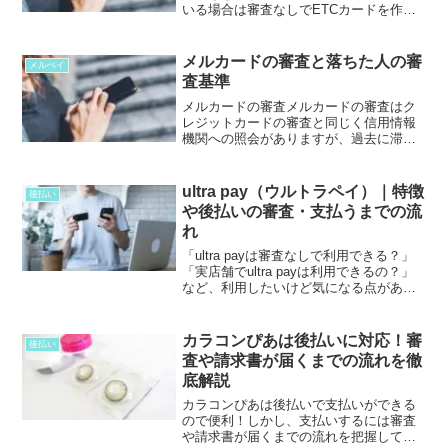
いる場合は審査なしでETCカードを作る
事ができます。すでに楽天カードを発行
していてETCカードを発行していない場
合は審査なしで追加で申し込む事が可能
メルカードの審査と落ちた人の審
メルぺイ
です。申し込みは楽...
査基準
メルカードの審査メルカードの審査はク
レジットカードの審査と同じく信用情報
機関への照会がありますが、過去に滞納
をして通称ブラックリストになっている
方でもメルカリでの利用実績がある方は
審査が優遇されます。そのためクレジッ
ultra pay（ウルトラペイ）｜特徴
後払い
トカードを発行できない若...
や後払いの審査・支払うまでの流
れ
「ultra payは審査なしで利用できる？」
「実店舗でultra payは利用できるの？」
など、利用したいけど気になる点があり
ませんか？今回は、ultra pay（ウルトラ
ペイ）の特徴や後払い決済サービスの利
用方法、注意点などについて詳し...
カラコンぴあは後払いに対応！審
後払い
査や請求書が届くまでの流れを徹
底解説
カラコンぴあは後払いで支払いができる
ので便利！しかし、支払いするには審査
や請求書が届くまでの流れを把握してお