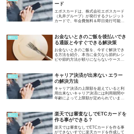
リアルタ...
ード
エポスカードは、株式会社エポスカード
（丸井グループ）が発行するクレジット
カードで、年会費無料＆即日発行可能な
のが特徴です。お米などの食品、ネット
スーパー、出前、ゲーム機やゲームソフ
トなど通販や実店舗でお得に後払いでき
お金ないときのご飯を後払いでき
後払い
ます。エポスカードの特徴...
る通販と今すぐできる解決策
お金ないときのご飯を、今すぐ解決でき
る方法を紹介。本当に金欠なら節約レシ
ピや節約方法が頼りにならないケースが
多いです。お金ないときのご飯対策や満
足した食事が食べられる方法を要チェッ
ク！
キャリア決済が出来ない エラー
後払い
の解決方法
キャリア決済の上限額を超えていると利
用出来ないキャリア決済には利用期間や
年齢によって上限額が定められていま
す。d払いahamoを除くドコモユーザーが
利用できます。1～3ヶ月目：月10,000円4
～24ヶ月目：月30,000円25ヶ月目～：
楽天では審査なしでETCカードを
後払い
月...
作る事ができる？
楽天では審査なしでETCカードを作る事
ができないすでに楽天カードを作成して