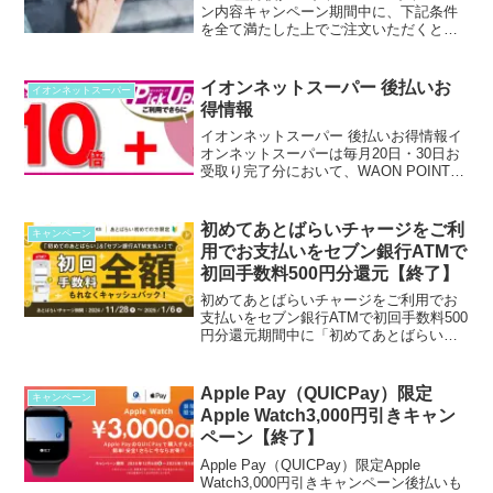
ン内容キャンペーン期間中に、下記条件
を全て満たした上でご注文いただくと、
先着でatoneの各種サービスで使えるNP
ポイント「1,000ポイント」をプレゼン
ト！■キャンペーン条件①期間中に、初め
イオンネットスーパー 後払いお
イオンネットスーパー
て「a...
得情報
イオンネットスーパー 後払いお得情報イ
オンネットスーパーは毎月20日・30日お
受取り完了分において、WAON POINTを
基本の10倍を進呈いたします。後払いを
利用する際はお得になります。キャンペ
ーン詳細特典内容毎月20日・30日お受取
初めてあとばらいチャージをご利
キャンペーン
り完...
用でお支払いをセブン銀行ATMで
初回手数料500円分還元【終了】
初めてあとばらいチャージをご利用でお
支払いをセブン銀行ATMで初回手数料500
円分還元期間中に「初めてあとばらいチ
ャージをご利用」いただき、「お支払い
をセブン銀行ATMで行った方」に、初回
手数料500円分をB/43残高として付与しま
Apple Pay（QUICPay）限定
キャンペーン
す。B/...
Apple Watch3,000円引きキャン
ペーン【終了】
Apple Pay（QUICPay）限定Apple
Watch3,000円引きキャンペーン後払いも