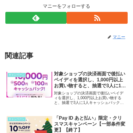
マニーをフォローする
マニー
関連記事
対象ショップの決済画面で後払い
キャンペーン
ペイディを選択し、1,000円以上
お買い物すると、抽選で3人に1人
キャッシュバック
対象ショップの決済画面で後払いペイデ
ィを選択し、1,000円以上お買い物する
と、抽選で3人に1人キャッシュバックキ
ャンペーン期間2025年1月27日（月）0:00
～2025年2月25日（火）23:59キャンペー
ン概要・特典キャンペーン期間中...
「Pay ID あと払い」限定・クリ
キャンペーン
スマスキャンペーン【一部条件変
更】【終了】