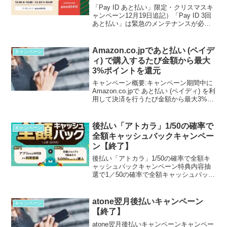
「Pay ID あと払い」限定・クリスマスキ
ャンペーン12月19日追記）「Pay ID 3回
あと払い」は緊急のメンテナンスが必要
となったため、対象期間中ご利用できな
くなりました。ご迷惑をおかけし、申し
訳ございません。緊急メンテナンス期
Amazon.co.jpであと払い (ペイデ
キャンペーン
間：1...
ィ) で購入するたび金額から最大
3%ポイントを還元
キャンペーン概要:キャンペーン期間中に
Amazon.co.jpで あと払い (ペイディ) を利
用して決済を行うたび金額から最大3%分
(小数点以下切捨て) のポイントを還元。
ポイントは、ご利用に応じ毎月最大500ポ
イントまで付与されます。※...
後払い「アトカラ」1/50の確率で
キャンペーン
全額キャッシュバックキャンペー
ン【終了】
後払い「アトカラ」1/50の確率で全額キ
ャッシュバックキャンペーン特典内容抽
選で1／50の確率で全額キャッシュバック
（上限10万円）対象条件キャンペーン期
間中、下記の条件を達成した方が対象と
なります。①アプリまたはWEBから利用
atone翌月後払いキャンペーン
キャンペーン
登録②対象シ...
【終了】
atone翌月後払いキャンペーンキャンペー