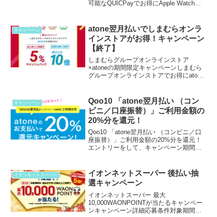
可能なQUICPayでお得にApple Watchが
購入できるキャンペーンです。キャンペ
ーン概要期間中、対象店舗でApple Payに
設定した...
atone翌月払いでしまむらオンラ
キャンペーン
インストアがお得！キャンペーン
【終了】
しまむらグループオンラインストア
×atoneの期間限定キャンペーンしまむら
グループオンラインストアでお得にatone
を利用できるキャンペーンを開催中！＜
特典1＞期間中、しまむらグループオンラ
インストア(※)で初めて「atone翌月後払
Qoo10 「atone翌月払い （コン
キャンペーン
い」を...
ビニ／口座振替）」ご利用金額の
20%分を還元！
Qoo10 「atone翌月払い （コンビニ／口
座振替）」ご利用金額の20%分を還元！
エントリーをして、キャンペーン期間中
にQoo10で「atone翌月払い（コンビニ／
口座振替）」決済をご利用の方限定で、
ご利用金額の20%分を還元！※※おひ...
イオンネットスーパー 後払い抽
イオンネットスーパー
選キャンペーン
イオンネットスーパー 最大
10,000WAONPOINTが当たるキャンペー
ンキャンペーン詳細応募条件対象期間中