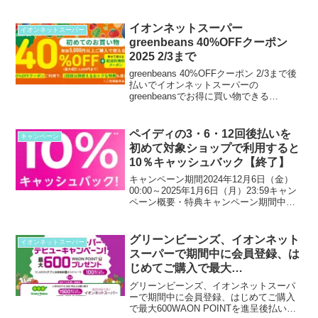
のお受取り完了分において、1回のご注文
で税込6,000円(配送料・手数料含む)以上
を3回以上ご購入&ご応募いただいた方か
イオンネットスーパー
イオンネットスーパー
ら、抽選で...
greenbeans 40%OFFクーポン
2025 2/3まで
greenbeans 40%OFFクーポン 2/3まで後
払いでイオンネットスーパーの
greenbeansでお得に買い物できる
40%OFFクーポン初めてのお買い物限定
※1COUPON税抜5,000円以上ご購入で使
える40％OFF（最大値引 2...
ペイディの3・6・12回後払いを
キャンペーン
初めて対象ショップで利用すると
10％キャッシュバック【終了】
キャンペーン期間2024年12月6日（金）
00:00～2025年1月6日（月）23:59キャン
ペーン概要・特典キャンペーン期間中に
対象ショップの決済画面であと払い（ペ
イディ）を選択し、3・6・12回あと払い
のいずれかをそのショップで初めて利...
グリーンビーンズ、イオンネット
イオンネットスーパー
スーパーで期間中に会員登録、は
じめてご購入で最大
600WAON POINTを進呈 2025
グリーンビーンズ、イオンネットスーパ
2/28まで
ーで期間中に会員登録、はじめてご購入
で最大600WAON POINTを進呈後払いで