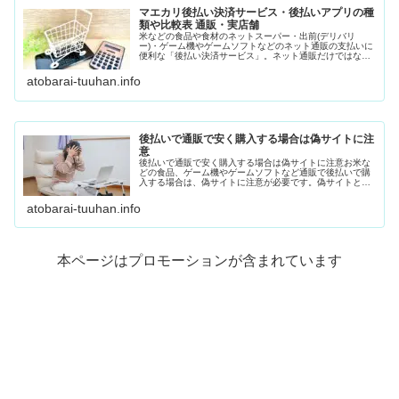
マエカリ後払い決済サービス・後払いアプリの種
類や比較表 通販・実店舗
米などの食品や食材のネットスーパー・出前(デリバリ
ー)・ゲーム機やゲームソフトなどのネット通販の支払いに
便利な「後払い決済サービス」。ネット通販だけではな
く、リアル店舗の支払いでも活用できる「後払いアプ
リ」。さまざまな後払いサービスがあるの...
atobarai-tuuhan.info
後払いで通販で安く購入する場合は偽サイトに注
意
後払いで通販で安く購入する場合は偽サイトに注意お米な
どの食品、ゲーム機やゲームソフトなど通販で後払いで購
入する場合は、偽サイトに注意が必要です。偽サイトと
は、本物のサイトのURLや会社概要を似せている、また
は、本物と見分けがつきにくいサイト...
atobarai-tuuhan.info
本ページはプロモーションが含まれています